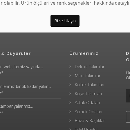
r olabilir. Ürün ölçüleri ve renk seçenekleri hakkında detaylı b
Bize Ulaşın
 & Duyurular
Ürünlerimiz
D
O
n websitemiz yayında...
Deluxe Takımlar
Ön
ya
Maxi Takımlar
O
Koltuk Takımları
lerimiz bir tık kadar yakın...
ya
Köşe Takımları
Yatak Odaları
ampanyalarımız...
Yemek Odaları
ya
Baza & Başlıklar
Tekil Ürünler