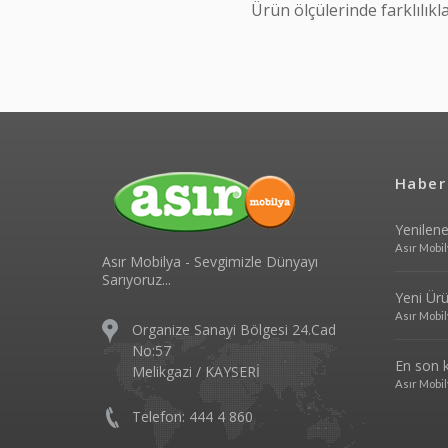
Ürün ölçülerinde farklılıkla
Haber
Yenilene
Asır Mobil
Asır Mobilya - Sevgimizle Dünyayı
Sarıyoruz...
Yeni Ürün
Asır Mobil
Organize Sanayi Bölgesi 24.Cad
No:57
En son k
Melikgazi / KAYSERİ
Asır Mobil
Telefon: 444 4 860